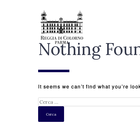
Skip
to
content
Nothing Fou
It seems we can’t find what you’re loo
Ricerca
per: