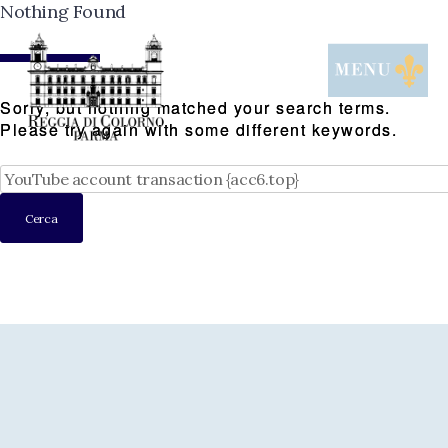
Skip
Nothing Found
to
content
Sorry, but nothing matched your search terms.
Please try again with some different keywords.
Ricerca
per: